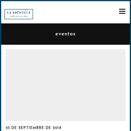
CARTA
eventos
RESERVA
REGALA
PARA LLEVAR
Regala Experiencias
Regala Tarjeta regalo
25 DE SEPTIEMBRE DE 2018