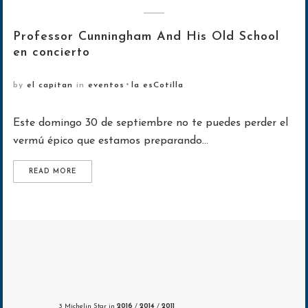
Professor Cunningham And His Old School
en concierto
by
el capitan
in
eventos
la esCotilla
Este domingo 30 de septiembre no te puedes perder el
vermú épico que estamos preparando…
READ MORE
3 Michelin Star in
2016
/
2014
/
2011